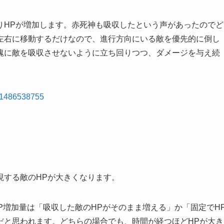
りHPが増加します。赤死神も吸収したという声があったのでど
左右に移動するだけなので、進行方向にいる敵を優先的に倒し
塊に敵を吸収させないように立ち回りつつ、ダメージを与え続
181486538755
現する敵のHPが大きくなります。
P増加量は「吸収した敵のHPがそのまま増える」か「固定でH
だと思われます。どちらの場合でも、時間が経つほどHPが大き