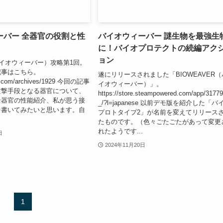
ーバー 全器官の役割と性
バイオウィーバー 謎生物を最強生
に！バイオプロテクトの続編アク
ョン
r（バイオウィーバー）攻略第1回。
記事はこちら。
遂にリリースされました「BIOWEAVER（
ncs.com/archives/1929 今回の記事
イオウィーバー）」。
攻撃手段となる器官について、
https://store.steampowered.com/app/31779
全器官の性能紹介、私が思う接
_/?l=japanese 以前デモ版を紹介した「バ
を書いてみたいと思います。自
プロトタイプ2」が名前を変えてリリース
たものです。（色々ごたごたがあって変更
れたようです...
日
2024年11月20日
1