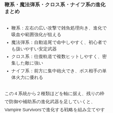
鞭系・魔法弾系・クロス系・ナイフ系の進化
まとめ
鞭系：左右の広い攻撃で雑魚処理向き、進化で
吸血や範囲強化が狙える
魔法弾系：自動追尾で命中しやすく、初心者で
も扱いやすい安定武器
クロス系：往復軌道で複数ヒットしやすく、密
集した敵に強い
ナイフ系：前方に集中砲火でき、ボス相手の単
体火力に優れる
この４系統から２種類ほどを軸に据え、残りの枠
で防御や補助系の進化武器を足していくと、
Vampire Survivorsで進化する戦略を組み立てやす